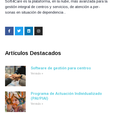
Soft4Care es la plataforma, en la nube, más avanzada para la
gestión integral de centros y servicios, de atención a per­
sonas en situación de dependencia .
F
T
L
I
a
w
i
n
c
i
n
s
e
t
k
t
b
t
e
a
o
e
d
g
o
r
i
r
Artículos Destacados
k
n
a
-
m
f
Software de gestión para centros
Ver más »
Programa de Actuación Individualizado
(PAI/PIAI)
Ver más »