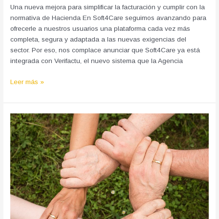
con
Una nueva mejora para simplificar la facturación y cumplir con la
Verifactu:
normativa de Hacienda En Soft4Care seguimos avanzando para
ofrecerle a nuestros usuarios una plataforma cada vez más
completa, segura y adaptada a las nuevas exigencias del
sector. Por eso, nos complace anunciar que Soft4Care ya está
integrada con Verifactu, el nuevo sistema que la Agencia
Leer más »
PROYECTO
HOMBRE
adopta
Soft4Care
como
sistema
de
gestión
de
centros